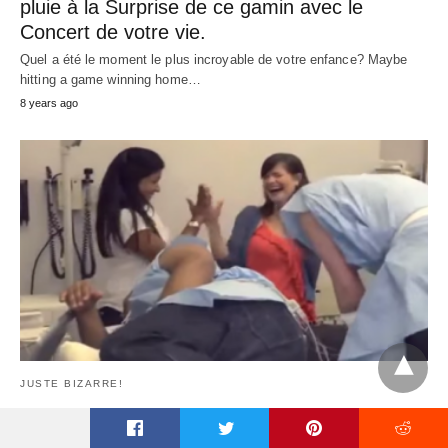
POURQUOI hommes à la recherche
d'autres femmes
POURQUOI HOMMES REGARDER D’AUTRES FEMMES?
¿Deberías gritarle a tu chico cuando mira
…
Étude dit que le chocolat pourrait être
plus bénéfique pour l'exercice du cerveau
t
Pour tous les amateurs de chocolat, Bonnes nouvelles pour