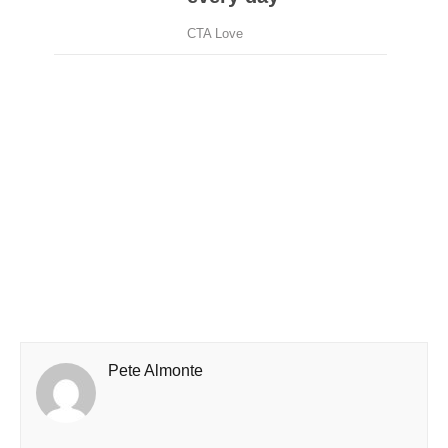
Pete Almonte
PRÉCÉDENT
« Ils ont échappent à la mort par pouces
LEAVE A COMMENT