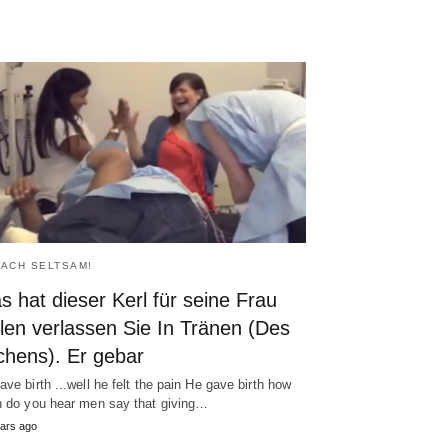
FACH SELTSAM!
 hat dieser Kerl für seine Frau
len verlassen Sie In Tränen (Des
chens). Er gebar
ave birth ...well he felt the pain He gave birth how
n do you hear men say that giving
…
ars ago