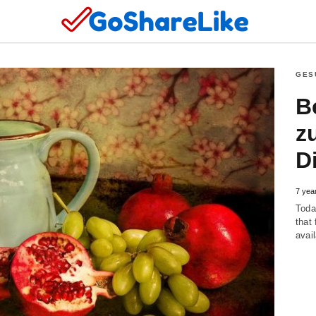
GES
B
z
D
7
yea
Toda
that
avai