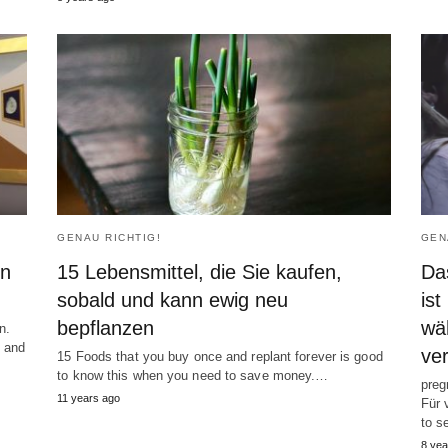
GENAU RICHTIG!
GEN
in
15 Lebensmittel, die Sie kaufen,
Da
sobald und kann ewig neu
ist
bepflanzen
wä
n.
d and
ver
15
Foods that you buy once and replant forever is good
to know this when you need to save money.
…
pre
11
years ago
Für 
to s
8
yea