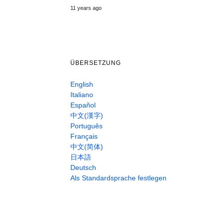
11
years ago
ÜBERSETZUNG
English
Italiano
Español
中文(漢字)
Português
Français
中文(简体)
日本語
Deutsch
Als Standardsprache festlegen