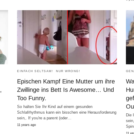
EINFACH SELTSAM!
NUR WRONG!
GEN
Epischen Kampf Eine Mutter um ihre
Wa
,
Zwillinge ins Bett Is Awesome… Und
Hu
Too Funny.
gef
Ou
So halten Sie Ihr Kind auf einem gesunden
Schlafrhythmus kann ein bisschen eine Herausforderung
Die 
sein,.
If you're a parent
(oder…
sein
11
years ago
Spin
11
ye