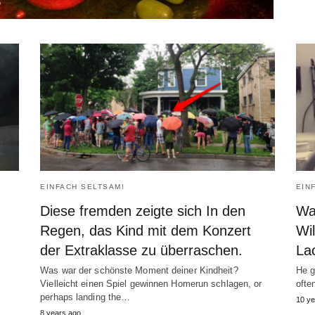
EINFACH SELTSAM!
EIN
Diese fremden zeigte sich In den
Was
Regen, das Kind mit dem Konzert
Wil
der Extraklasse zu überraschen.
La
Was war der schönste Moment deiner Kindheit?
He g
Vielleicht einen Spiel gewinnen Homerun schlagen,
or
ofte
perhaps landing the
…
10
ye
8
years ago