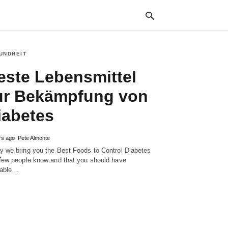
UNDHEIT
este Lebensmittel
Typ
your
ur Bekämpfung von
sea
que
iabetes
and
hit
ente
rs ago
Pete Almonte
y we bring you the Best Foods to Control Diabetes
 few people know and that you should have
lable
…