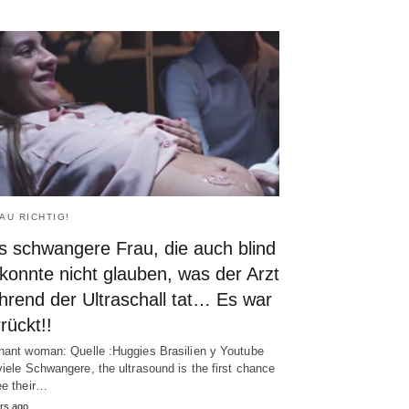
AU RICHTIG!
s schwangere Frau, die auch blind
 konnte nicht glauben, was der Arzt
hrend der Ultraschall tat… Es war
rückt!!
gnant woman
: Quelle :Huggies Brasilien y Youtube
viele Schwangere,
the ultrasound is the first chance
ee their
…
rs ago