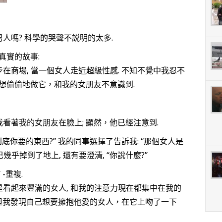
人嗎? 科學的哭聲不説明的太多.
真實的故事:
在商場, 當一個女人走近超級性感. 不知不覺中我忍不
我想偷偷地做它，和我的女朋友不意識到.
我看著我的女朋友在臉上; 顯然，他已經注意到.
底你要的東西?” 我的同事選擇了告訴我: “那個女人是
幾乎掉到了地上, 還有要澄清, “你說什麼?”
-重複.
看起來豐滿的女人, 和我的注意力現在都集中在我的
, 但我發現自己想要擁抱他愛的女人，在它上吻了一下