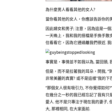
為什麼男人看看其他的女人?
當你看其他的女人，你應該告訴你的男
因此婦女和男子; 注意，因為這是一個
一天晚上，我和我的搭檔是手挽手散步
住看看它，因為它通過離我們很近. 
事實是，事情並不如我以為, 當回頭, 
但是，而不是拉著我的耳朵，問我, “到
非常美麗的真實? 或不是這樣"我的下巴
“那個女人很有吸引力, 不你覺得如何?” 
在幾分之一秒的我已經忘記了我有只是
愛人. 他不是只專注于現在我的妻子
大, 那裡相同, 在大家面前.