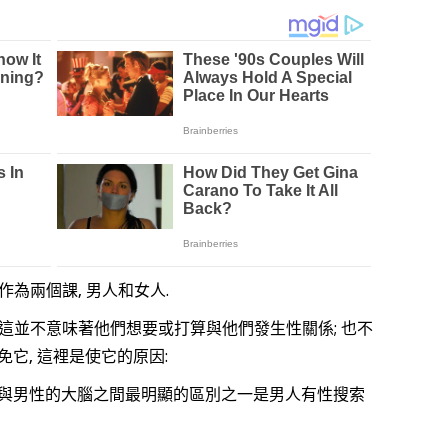
作為兩個課, 男人和女人.
但這並不意味著他們想要或打算與他們發生性關係; 也不
它, 這裡是使它的原因:
女性與男性的大腦之間最明顯的區別之一是男人有性搜索