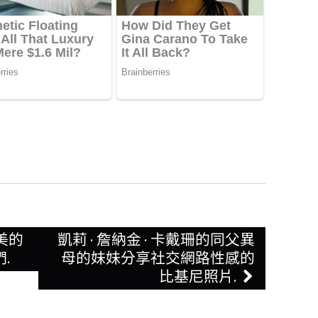
美的
凱莉 · 詹納金 · 卡戴珊的同父異
.
母的妹妹分享社交網路性感的
比基尼照片.