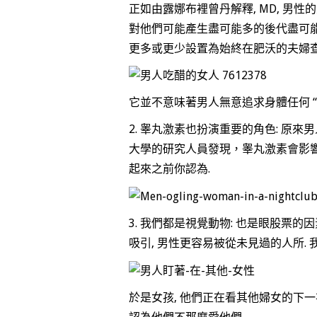
正如由露娜布裡曾丹解釋, MD, 男
對他們可能產生盡可能多的後代盡可能,
更多或更少設置為始終在肥沃的夫婦查
它並不意味著男人無意追求身體任何 “視
2. 睾丸激素也扮演重要的角色: 原
大學的研究人員發現，睾丸激素會影響
起來之前你認為.
3. 我們都是視覺動物: 也是眼股票
吸引, 男性更容易被從未見過的人所. 我
於是女孩, 他們正在看其他婦女的下一次