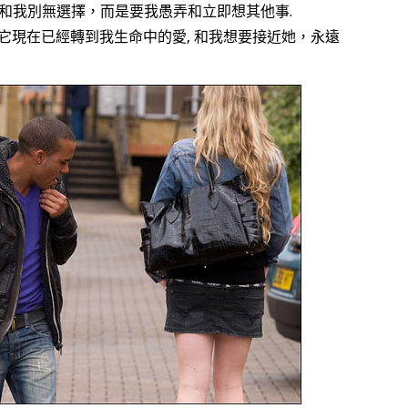
，和我別無選擇，而是要我愚弄和立即想其他事.
 它現在已經轉到我生命中的愛, 和我想要接近她，永遠