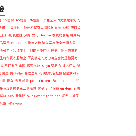
籤
術
3d-藝術
3d-繪畫
3d-繪畫
5 景色迷人的海灘是最好的
加勒比
8 原因，他們希望有大腿脂肪
動物
藝術
床時間
貝索斯·孔·莫迪達
分娩
文化
deslise
後我的思緒
糖尿病
品清單
escaparon 德拉死神
這就是為什麼一個人看上
吸引力，當你愛上了他的科學原因
這是一個不愉快的
生時你買衣服線上
研究說吃巧克力可能會比運動更有
腦
家庭視頻
電影
搞笑視頻
funyn 雙胞胎
好人好事
溫
夫
昆蟲
喬科別萊
男性生育
母親掙扎著把雙胞胎放到床
畫
畫
視角
透視-繪畫
podría hacerte 這 de opinión
我
是我最喜歡的第二個屬性
懷孕
Si 了浪費 en dejar el 咖
佬族
蜘蛛
雙胞胎
twins won't go to bed
類型 2 糖尿
清單
視頻
web