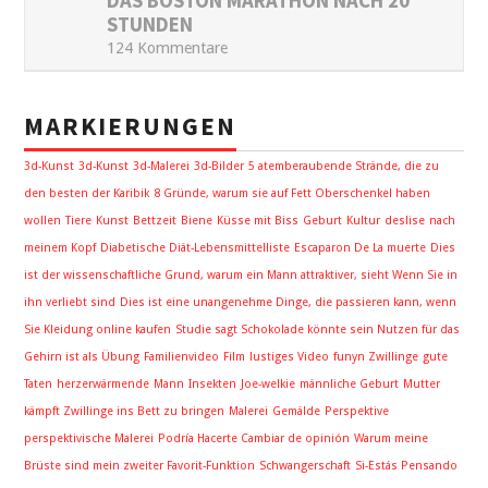
DAS BOSTON MARATHON NACH 20
STUNDEN
124 Kommentare
MARKIERUNGEN
3d-Kunst
3d-Kunst
3d-Malerei
3d-Bilder
5 atemberaubende Strände, die zu
den besten der Karibik
8 Gründe, warum sie auf Fett Oberschenkel haben
wollen
Tiere
Kunst
Bettzeit
Biene
Küsse mit Biss
Geburt
Kultur
deslise
nach
meinem Kopf
Diabetische Diät-Lebensmittelliste
Escaparon De La muerte
Dies
ist der wissenschaftliche Grund, warum ein Mann attraktiver, sieht Wenn Sie in
ihn verliebt sind
Dies ist eine unangenehme Dinge, die passieren kann, wenn
Sie Kleidung online kaufen
Studie sagt Schokolade könnte sein Nutzen für das
Gehirn ist als Übung
Familienvideo
Film
lustiges Video
funyn Zwillinge
gute
Taten
herzerwärmende
Mann
Insekten
Joe-welkie
männliche Geburt
Mutter
kämpft Zwillinge ins Bett zu bringen
Malerei
Gemälde
Perspektive
perspektivische Malerei
Podría Hacerte Cambiar de opinión
Warum meine
Brüste sind mein zweiter Favorit-Funktion
Schwangerschaft
Si-Estás Pensando