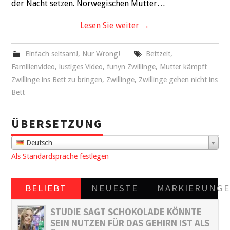
der Nacht setzen. Norwegischen Mutter…
Lesen Sie weiter
→
Einfach seltsam!
,
Nur Wrong!
Bettzeit
,
Familienvideo
,
lustiges Video
,
funyn Zwillinge
,
Mutter kämpft
Zwillinge ins Bett zu bringen
,
Zwillinge
,
Zwillinge gehen nicht ins
Bett
ÜBERSETZUNG
Deutsch
Als Standardsprache festlegen
BELIEBT
NEUESTE
MARKIERUNG
STUDIE SAGT SCHOKOLADE KÖNNTE
SEIN NUTZEN FÜR DAS GEHIRN IST ALS