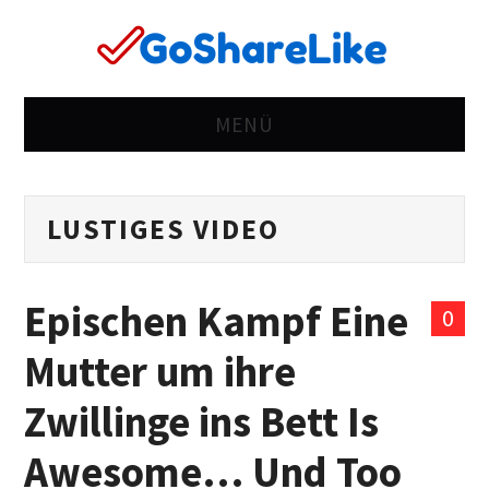
MENÜ
ZUHAUSE
LUSTIGES VIDEO
RICHTING
KOMISCH
Epischen Kampf Eine
0
FALSCH
Mutter um ihre
LEBEN
Zwillinge ins Bett Is
FRAUEN
Awesome… Und Too