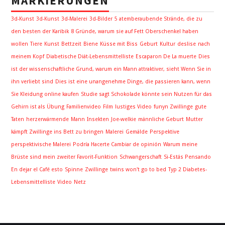
MARKIERUNGEN
3d-Kunst
3d-Kunst
3d-Malerei
3d-Bilder
5 atemberaubende Strände, die zu
den besten der Karibik
8 Gründe, warum sie auf Fett Oberschenkel haben
wollen
Tiere
Kunst
Bettzeit
Biene
Küsse mit Biss
Geburt
Kultur
deslise
nach
meinem Kopf
Diabetische Diät-Lebensmittelliste
Escaparon De La muerte
Dies
ist der wissenschaftliche Grund, warum ein Mann attraktiver, sieht Wenn Sie in
ihn verliebt sind
Dies ist eine unangenehme Dinge, die passieren kann, wenn
Sie Kleidung online kaufen
Studie sagt Schokolade könnte sein Nutzen für das
Gehirn ist als Übung
Familienvideo
Film
lustiges Video
funyn Zwillinge
gute
Taten
herzerwärmende
Mann
Insekten
Joe-welkie
männliche Geburt
Mutter
kämpft Zwillinge ins Bett zu bringen
Malerei
Gemälde
Perspektive
perspektivische Malerei
Podría Hacerte Cambiar de opinión
Warum meine
Brüste sind mein zweiter Favorit-Funktion
Schwangerschaft
Si-Estás Pensando
En dejar el Café esto
Spinne
Zwillinge
twins won't go to bed
Typ 2 Diabetes-
Lebensmittelliste
Video
Netz