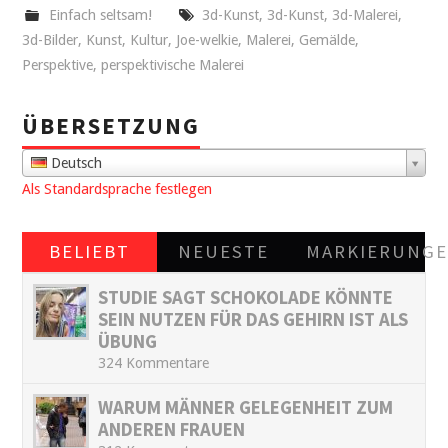
Einfach seltsam!
3d-Kunst
,
3d-Kunst
,
3d-Malerei
,
3d-Bilder
,
Kunst
,
Kultur
,
Joe-welkie
,
Malerei
,
Gemälde
,
Perspektive
,
perspektivische Malerei
ÜBERSETZUNG
Deutsch
Als Standardsprache festlegen
BELIEBT
NEUESTE
MARKIERUNG
STUDIE SAGT SCHOKOLADE KÖNNTE
SEIN NUTZEN FÜR DAS GEHIRN IST ALS
ÜBUNG
324 Kommentare
WARUM MÄNNER GELEGENHEIT ZUM
ANDEREN FRAUEN