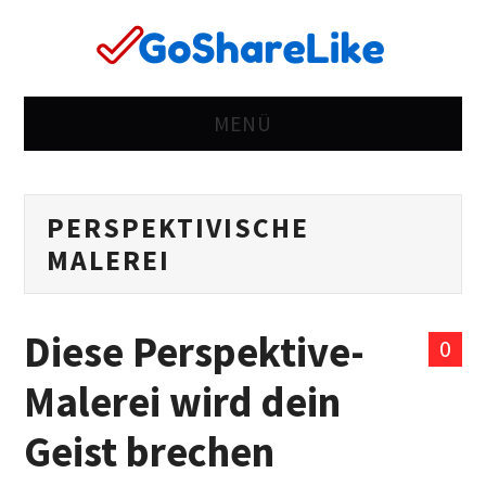
MENÜ
ZUHAUSE
PERSPEKTIVISCHE
RICHTING
MALEREI
KOMISCH
Diese Perspektive-
FALSCH
0
Malerei wird dein
LEBEN
Geist brechen
FRAUEN