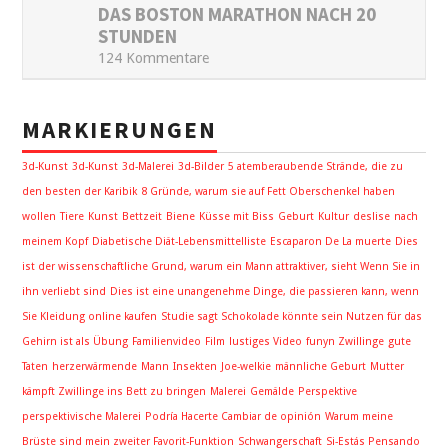
DAS BOSTON MARATHON NACH 20
STUNDEN
124 Kommentare
MARKIERUNGEN
3d-Kunst
3d-Kunst
3d-Malerei
3d-Bilder
5 atemberaubende Strände, die zu
den besten der Karibik
8 Gründe, warum sie auf Fett Oberschenkel haben
wollen
Tiere
Kunst
Bettzeit
Biene
Küsse mit Biss
Geburt
Kultur
deslise
nach
meinem Kopf
Diabetische Diät-Lebensmittelliste
Escaparon De La muerte
Dies
ist der wissenschaftliche Grund, warum ein Mann attraktiver, sieht Wenn Sie in
ihn verliebt sind
Dies ist eine unangenehme Dinge, die passieren kann, wenn
Sie Kleidung online kaufen
Studie sagt Schokolade könnte sein Nutzen für das
Gehirn ist als Übung
Familienvideo
Film
lustiges Video
funyn Zwillinge
gute
Taten
herzerwärmende
Mann
Insekten
Joe-welkie
männliche Geburt
Mutter
kämpft Zwillinge ins Bett zu bringen
Malerei
Gemälde
Perspektive
perspektivische Malerei
Podría Hacerte Cambiar de opinión
Warum meine
Brüste sind mein zweiter Favorit-Funktion
Schwangerschaft
Si-Estás Pensando