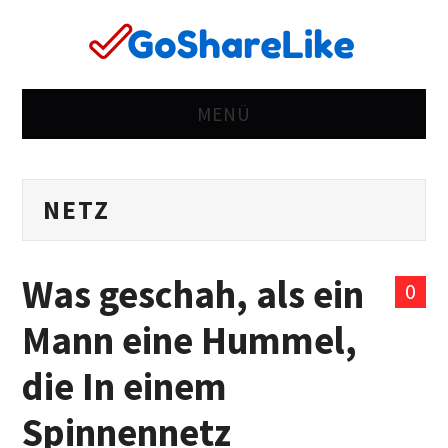
MENÜ
ZUHAUSE
NETZ
RICHTING
KOMISCH
Was geschah, als ein
0
FALSCH
Mann eine Hummel,
LEBEN
die In einem
FRAUEN
Spinnennetz