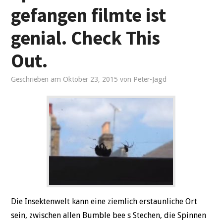
gefangen filmte ist
REISE
genial. Check This
BEZIEHUNGEN
Out.
GESUNDHEIT
Geschrieben am
Oktober 23, 2015
von
Peter-Jagd
SPORT
Die Insektenwelt kann eine ziemlich erstaunliche Ort
sein, zwischen allen Bumble bee s Stechen, die Spinnen