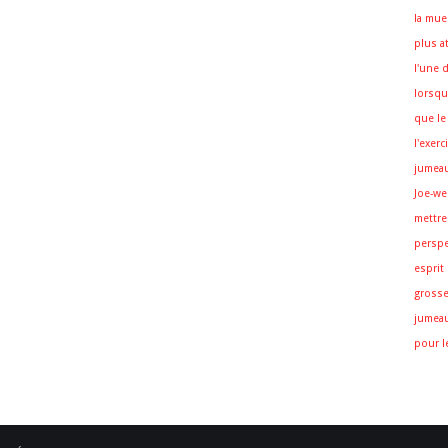
la mue
plus a
l'une 
lorsqu
que le
l'exer
jumea
Joe-we
mettre
perspe
esprit
gross
jumea
pour l