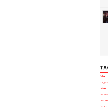
TA
3d-art
plages
raison
cuisse
morsu
liste 