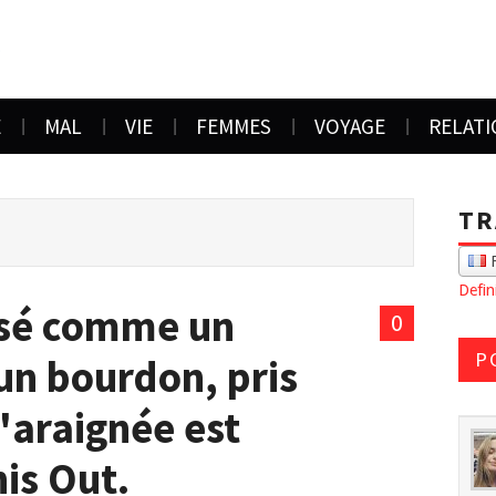
E
MAL
VIE
FEMMES
VOYAGE
RELAT
TR
F
Defi
ssé comme un
0
P
un bourdon, pris
d'araignée est
his Out.