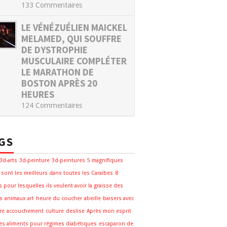
133 Commentaires
LE VÉNÉZUÉLIEN MAICKEL
MELAMED, QUI SOUFFRE
DE DYSTROPHIE
MUSCULAIRE COMPLÉTER
LE MARATHON DE
BOSTON APRÈS 20
HEURES
124 Commentaires
GS
3d-arts
3d-peinture
3d-peintures
5 magnifiques
 sont les meilleurs dans toutes les Caraïbes
8
s pour lesquelles ils veulent avoir la graisse des
s
animaux
art
heure du coucher
abeille
baisers avec
re
accouchement
culture
deslise
Après mon esprit
des aliments pour régimes diabétiques
escaparon de