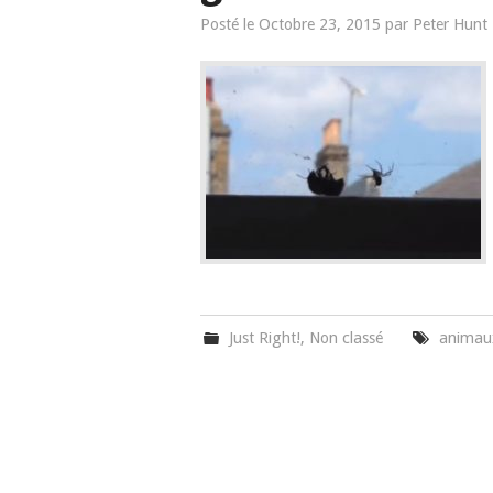
Posté le
Octobre 23, 2015
par
Peter Hunt
Just Right!
,
Non classé
animau