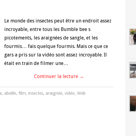
Le monde des insectes peut être un endroit assez
incroyable, entre tous les Bumble bee s
picotements, les araignées de sangle, et les
fourmis… fais quelque fourmis. Mais ce que ce
gars a pris sur la vidéo sont assez incroyable. Il
était en train de filmer une…
Continuer la lecture
→
x
,
abeille
,
film
,
insectes
,
araignée
,
vidéo
,
Web