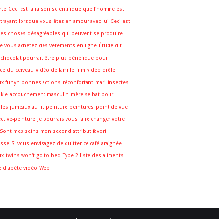
rte
Ceci est la raison scientifique que l'homme est
ttrayant lorsque vous êtes en amour avec lui
Ceci est
des choses désagréables qui peuvent se produire
e vous achetez des vêtements en ligne
Étude dit
 chocolat pourrait être plus bénéfique pour
cice du cerveau
vidéo de famille
film
vidéo drôle
ux funyn
bonnes actions
réconfortant
mari
insectes
lkie
accouchement masculin
mère se bat pour
 les jumeaux au lit
peinture
peintures
point de vue
ctive-peinture
Je pourrais vous faire changer votre
Sont mes seins mon second attribut favori
esse
Si vous envisagez de quitter ce café
araignée
ux
twins won't go to bed
Type 2 liste des aliments
e diabète
vidéo
Web