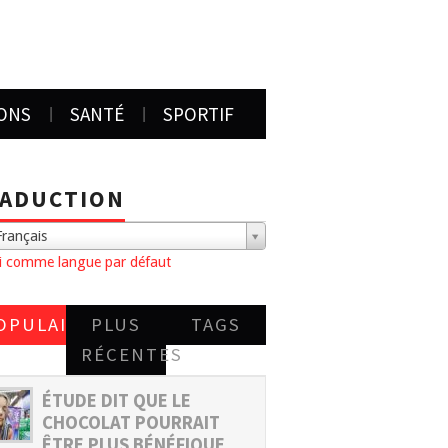
IONS
SANTÉ
SPORTIF
ADUCTION
rançais
ni comme langue par défaut
OPULAIRES
PLUS
TAGS
RÉCENTES
ÉTUDE DIT QUE LE
CHOCOLAT POURRAIT
ÊTRE PLUS BÉNÉFIQUE