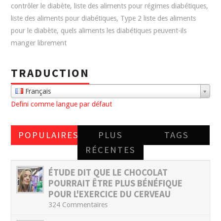
contrôler le diabète
,
liste des aliments pour régimes diabétiques
,
liste des aliments pour diabétiques
,
Type 2 liste des aliments
pour le diabète
,
quels aliments les diabétiques peuvent-ils
manger librement
TRADUCTION
Français
Defini comme langue par défaut
POPULAIRES
PLUS
TAGS
RÉCENTES
ÉTUDE DIT QUE LE CHOCOLAT
POURRAIT ÊTRE PLUS BÉNÉFIQUE
POUR L'EXERCICE DU CERVEAU
324 Commentaires