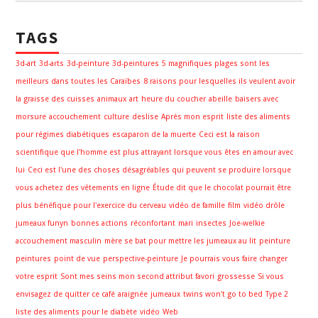
TAGS
3d-art
3d-arts
3d-peinture
3d-peintures
5 magnifiques plages sont les
meilleurs dans toutes les Caraïbes
8 raisons pour lesquelles ils veulent avoir
la graisse des cuisses
animaux
art
heure du coucher
abeille
baisers avec
morsure
accouchement
culture
deslise
Après mon esprit
liste des aliments
pour régimes diabétiques
escaparon de la muerte
Ceci est la raison
scientifique que l'homme est plus attrayant lorsque vous êtes en amour avec
lui
Ceci est l'une des choses désagréables qui peuvent se produire lorsque
vous achetez des vêtements en ligne
Étude dit que le chocolat pourrait être
plus bénéfique pour l'exercice du cerveau
vidéo de famille
film
vidéo drôle
jumeaux funyn
bonnes actions
réconfortant
mari
insectes
Joe-welkie
accouchement masculin
mère se bat pour mettre les jumeaux au lit
peinture
peintures
point de vue
perspective-peinture
Je pourrais vous faire changer
votre esprit
Sont mes seins mon second attribut favori
grossesse
Si vous
envisagez de quitter ce café
araignée
jumeaux
twins won't go to bed
Type 2
liste des aliments pour le diabète
vidéo
Web