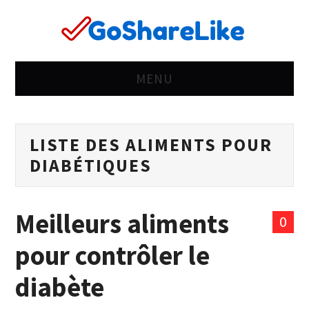
MENU
ACCUEIL
LISTE DES ALIMENTS POUR
OUI
DIABÉTIQUES
BIZARRE
Meilleurs aliments
MAL
0
pour contrôler le
VIE
diabète
FEMMES