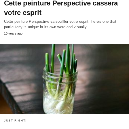
Cette peinture Perspective cassera
votre esprit
Cette peinture Perspective va souffler votre esprit.
Here's one that
particularly is unique in its own word and visually
…
10
years ago
JUST RIGHT!