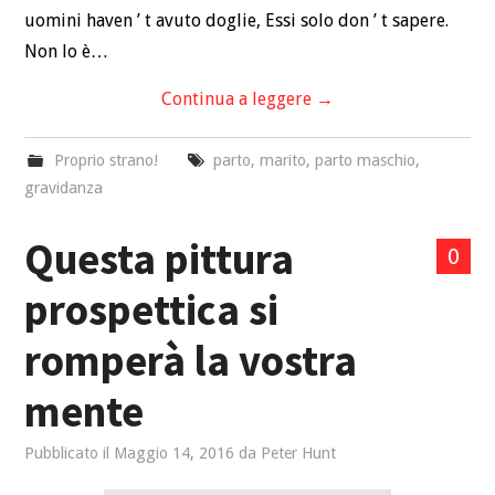
uomini haven ’ t avuto doglie, Essi solo don ’ t sapere.
Non lo è…
Continua a leggere
→
Proprio strano!
parto
,
marito
,
parto maschio
,
gravidanza
Questa pittura
0
prospettica si
romperà la vostra
mente
Pubblicato il
Maggio 14, 2016
da
Peter Hunt