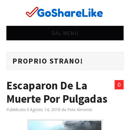
DAL MENU
CASA
PROPRIO STRANO!
OK
STRANO
Escaparon De La
0
SBAGLIATO
Muerte Por Pulgadas
VITA
Pubblicato il
Agosto 14, 2018
da
Pete Almonte
DONNE