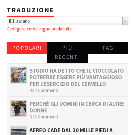
TRADUZIONE
Italiano
Configura come lingua predefinita
POPOLARI
PIÙ
TAG
RECENTI
STUDIO HA DETTO CHE IL CIOCCOLATO
POTREBBE ESSERE PIÙ VANTAGGIOSO
PER L'ESERCIZIO DEL CERVELLO
324 Commenti
PERCHÉ GLI UOMINI IN CERCA DI ALTRE
DONNE
312 Commenti
AEREO CADE DAL 30 MILLE PIEDI A