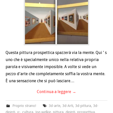
Questa pittura prospettica spazzerà via la mente. Qui ’ s
uno che è specialmente unico nella relativa propria
parola e visivamente imposible. A volte si vede un
pezzo d'arte che completamente soffia la vostra mente.
È una sensazione che si può lasciare…
Continua a leggere
→
Proprio strano!
3d-arte
,
3d-Arti
,
3d-pittura
,
3d-
dipinti
,
o:
,
cultura
,
Joe-welkie
,
pittura
,
dipinti
,
prospettiva
,