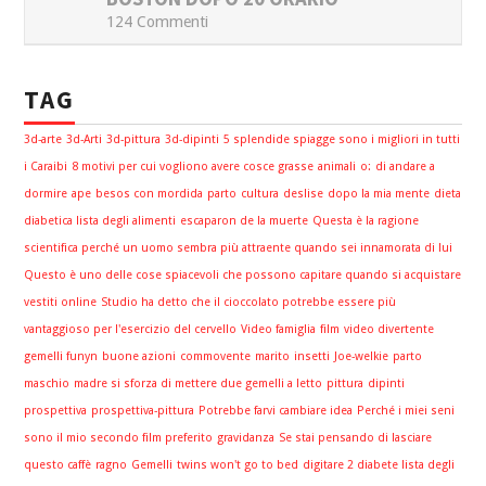
124 Commenti
TAG
3d-arte
3d-Arti
3d-pittura
3d-dipinti
5 splendide spiagge sono i migliori in tutti
i Caraibi
8 motivi per cui vogliono avere cosce grasse
animali
o:
di andare a
dormire
ape
besos con mordida
parto
cultura
deslise
dopo la mia mente
dieta
diabetica lista degli alimenti
escaparon de la muerte
Questa è la ragione
scientifica perché un uomo sembra più attraente quando sei innamorata di lui
Questo è uno delle cose spiacevoli che possono capitare quando si acquistare
vestiti online
Studio ha detto che il cioccolato potrebbe essere più
vantaggioso per l'esercizio del cervello
Video famiglia
film
video divertente
gemelli funyn
buone azioni
commovente
marito
insetti
Joe-welkie
parto
maschio
madre si sforza di mettere due gemelli a letto
pittura
dipinti
prospettiva
prospettiva-pittura
Potrebbe farvi cambiare idea
Perché i miei seni
sono il mio secondo film preferito
gravidanza
Se stai pensando di lasciare
questo caffè
ragno
Gemelli
twins won't go to bed
digitare 2 diabete lista degli