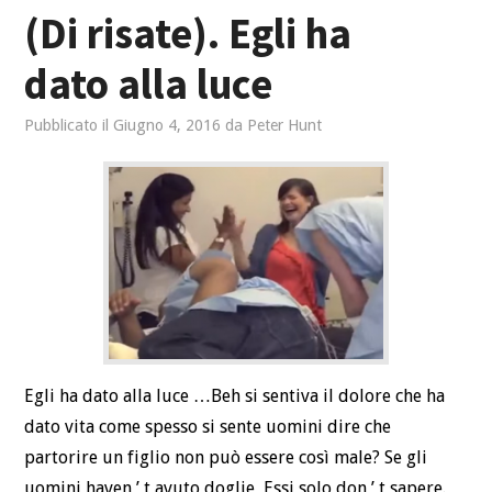
(Di risate). Egli ha
VIAGGIARE
dato alla luce
RELAZIONI
Pubblicato il
Giugno 4, 2016
da
Peter Hunt
SALUTE
SPORTIVO
Egli ha dato alla luce …Beh si sentiva il dolore che ha
dato vita come spesso si sente uomini dire che
partorire un figlio non può essere così male? Se gli
uomini haven ’ t avuto doglie, Essi solo don ’ t sapere.