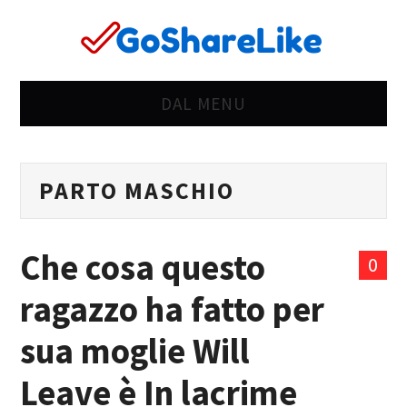
DAL MENU
CASA
PARTO MASCHIO
OK
STRANO
Che cosa questo
0
SBAGLIATO
ragazzo ha fatto per
VITA
sua moglie Will
DONNE
Leave è In lacrime