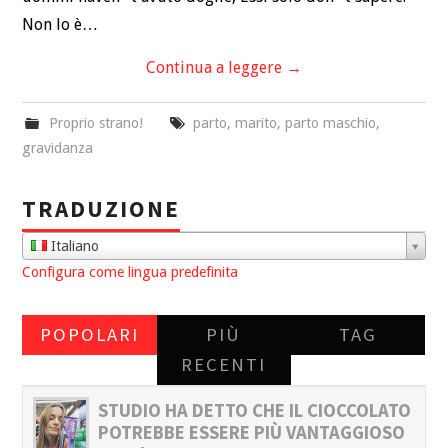
Non lo è…
Continua a leggere
→
Proprio strano!
parto
,
marito
,
parto maschio
,
gravidanza
TRADUZIONE
Italiano
Configura come lingua predefinita
POPOLARI
PIÙ
TAG
RECENTI
STUDIO HA DETTO CHE IL CIOCCOLATO
POTREBBE ESSERE PIÙ VANTAGGIOSO