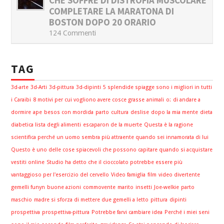
CHE SOFFRE DI DISTROFIA MUSCOLARE
COMPLETARE LA MARATONA DI
BOSTON DOPO 20 ORARIO
124 Commenti
TAG
3d-arte
3d-Arti
3d-pittura
3d-dipinti
5 splendide spiagge sono i migliori in tutti
i Caraibi
8 motivi per cui vogliono avere cosce grasse
animali
o:
di andare a
dormire
ape
besos con mordida
parto
cultura
deslise
dopo la mia mente
dieta
diabetica lista degli alimenti
escaparon de la muerte
Questa è la ragione
scientifica perché un uomo sembra più attraente quando sei innamorata di lui
Questo è uno delle cose spiacevoli che possono capitare quando si acquistare
vestiti online
Studio ha detto che il cioccolato potrebbe essere più
vantaggioso per l'esercizio del cervello
Video famiglia
film
video divertente
gemelli funyn
buone azioni
commovente
marito
insetti
Joe-welkie
parto
maschio
madre si sforza di mettere due gemelli a letto
pittura
dipinti
prospettiva
prospettiva-pittura
Potrebbe farvi cambiare idea
Perché i miei seni