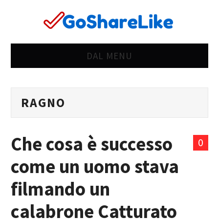
DAL MENU
CASA
RAGNO
OK
STRANO
Che cosa è successo
0
SBAGLIATO
come un uomo stava
VITA
filmando un
DONNE
calabrone Catturato