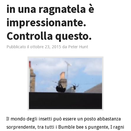
in una ragnatela è
VIAGGIARE
impressionante.
RELAZIONI
Controlla questo.
SALUTE
Pubblicato il
ottobre 23, 2015
da
Peter Hunt
SPORTIVO
Il mondo degli insetti può essere un posto abbastanza
sorprendente, tra tutti i Bumble bee s pungente, I ragni