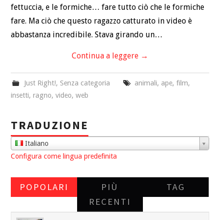
fettuccia, e le formiche… fare tutto ciò che le formiche
fare. Ma ciò che questo ragazzo catturato in video è
abbastanza incredibile. Stava girando un…
Continua a leggere
→
Just Right!
,
Senza categoria
animali
,
ape
,
film
,
insetti
,
ragno
,
video
,
web
TRADUZIONE
Italiano
Configura come lingua predefinita
POPOLARI
PIÙ
TAG
RECENTI