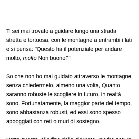
Detto questo, alla fine della giornata, madre natura
è
sempre
avrà l'ultima parola, Non importa quante
misure di sicurezza abbiamo messo in atto. Stiamo
parlando di forze naturali impressionanti con il
potere di dividere un iceberg nel mezzo, come se
un bar Kit Kat .
Se li vedete come un atto di intervento divino, o
eventi naturali casuali, Può essere quasi
impossibile prevedere quando qualcosa di
drammatico sta per accadere nel mondo che ci
circonda, come abbiamo visto molte volte un
vulcano pericoloso e volatile in Cile .
A veces no
hay razón – Es que ha llegado el momento
.