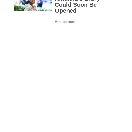
Ti sei mai trovato a guidare lungo una strada
stretta e tortuosa, con le montagne a entrambi i lati
e si pensa: "Questo ha il potenziale per andare
molto,
molto
Non buono?"
So che non ho mai guidato attraverso le montagne
senza chiedermelo, almeno una volta, Quanto
saranno robuste le scogliere in futuro, in realtà
sono. Fortunatamente, la maggior parte del tempo,
sono abbastanza robusti, ed essi sono spesso
appoggiati con reti o muri di sostegno.