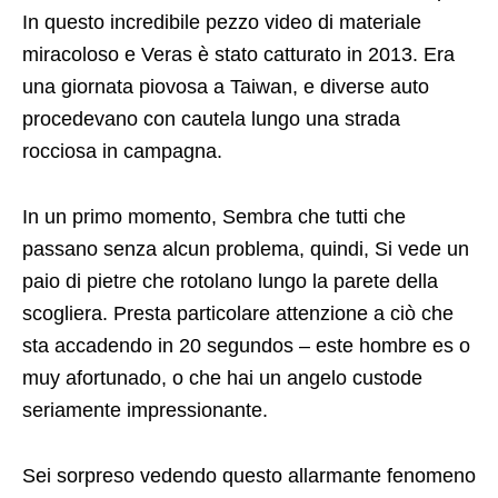
Sei sorpreso vedendo questo allarmante fenomeno
naturale in azione? Quindi, Per favore
AZIONI
per
diffondere la parola su questo spettacolare close
call of il mas alla! At almeno ti fa dare grazie che
questi vivono.