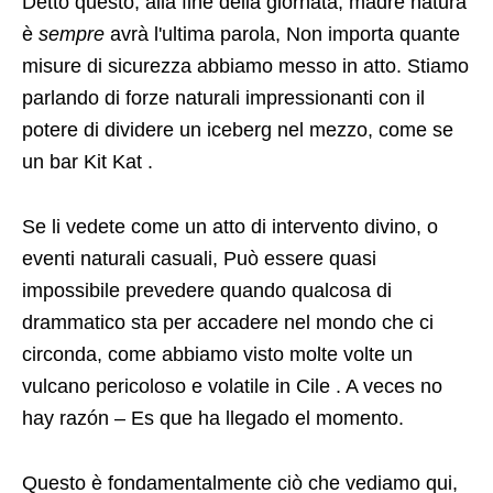
Questo è fondamentalmente ciò che vediamo qui,
In questo incredibile pezzo video di materiale
miracoloso e Veras è stato catturato in 2013. Era
una giornata piovosa a Taiwan, e diverse auto
procedevano con cautela lungo una strada
rocciosa in campagna.
In un primo momento, Sembra che tutti che
passano senza alcun problema, quindi, Si vede un
paio di pietre che rotolano lungo la parete della
scogliera. Presta particolare attenzione a ciò che
sta accadendo in 20
segundos – este hombre es o
muy afortunado
, o che hai un angelo custode
seriamente impressionante.