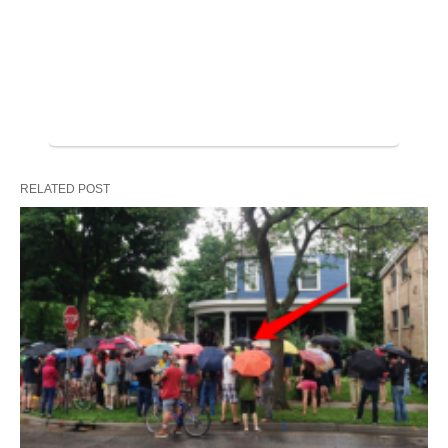
Tutti questi sconosciuti si presentò sotto
la pioggia a sorpresa questo ragazzo con
il concerto di una vita.
Qual è stato il momento più incredibile della vostra infanzia?
Maybe hitting a game winning home
…
POST RECENTI