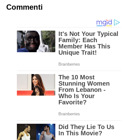
Pete Almonte
SUCCESSIVO
I migliori alimenti per controllare il diabete »
PRECEDENTE
« Tutti questi sconosciuti si presentò sotto la pioggia a
sorpresa questo ragazzo con il concerto di una vita.