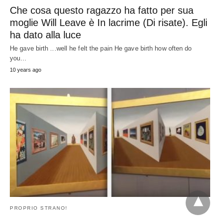
Questa pittura prospettica si romperà la
vostra mente
Questa pittura prospettica spazzerà via la mente.
Here's one that
particularly is unique in
…
10
years ago
JUST RIGHT!