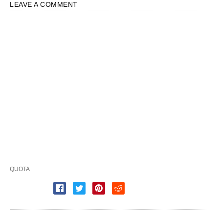
PUBLISHED BY
Pete Almonte
TAG:
deslise
escaparon de la muerte
7
YEARS AGO