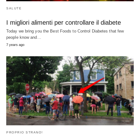
Tutti questi sconosciuti si presentò sotto la
pioggia a sorpresa questo ragazzo con il
concerto di una vita.
Qual è stato il momento più incredibile della vostra infanzia?
Maybe
hitting a game winning home
…
8
years ago
PROPRIO STRANO!