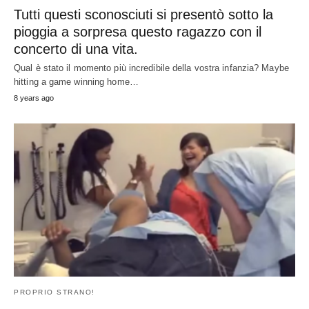
Che cosa questo ragazzo ha fatto per sua
moglie Will Leave è In lacrime (Di risate). Egli
ha dato alla luce
He gave birth ...well he felt the pain He gave birth how often do
you
…
10
years ago
PROPRIO STRANO!