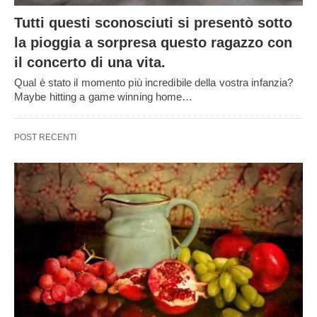
SALUTE
I migliori alimenti per controllare il diabete
Today we bring you the Best Foods to Control Diabetes that few
people know and
…
7
years ago
PROPRIO STRANO!