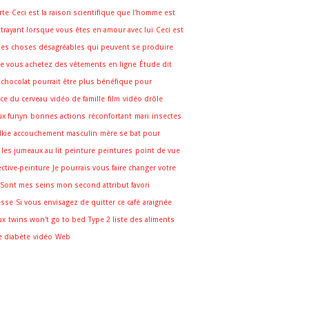
rte
Ceci est la raison scientifique que l'homme est
ttrayant lorsque vous êtes en amour avec lui
Ceci est
des choses désagréables qui peuvent se produire
e vous achetez des vêtements en ligne
Étude dit
 chocolat pourrait être plus bénéfique pour
cice du cerveau
vidéo de famille
film
vidéo drôle
ux funyn
bonnes actions
réconfortant
mari
insectes
lkie
accouchement masculin
mère se bat pour
 les jumeaux au lit
peinture
peintures
point de vue
ctive-peinture
Je pourrais vous faire changer votre
Sont mes seins mon second attribut favori
esse
Si vous envisagez de quitter ce café
araignée
ux
twins won't go to bed
Type 2 liste des aliments
e diabète
vidéo
Web