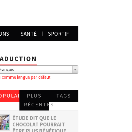
IONS
SANTÉ
SPORTIF
ADUCTION
rançais
ni comme langue par défaut
OPULAIRES
PLUS
TAGS
RÉCENTES
ÉTUDE DIT QUE LE
CHOCOLAT POURRAIT
ÊTRE PLUS BÉNÉFIQUE