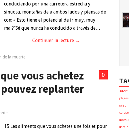
conduciendo por una carretera estrecha y
sinuosa, montañas de a ambos lados y piensas de
con: « Esto tiene el potencial de ir muy, muy
mal?"Sé que nunca he conducido a través de…
Continuer la lecture
→
n de la muerte
 que vous achetez
0
TA
s pouvez replanter
3d-art
plages
raison
onte
cuisse
morsu
15 Les aliments que vous achetez une fois et pour
liste 