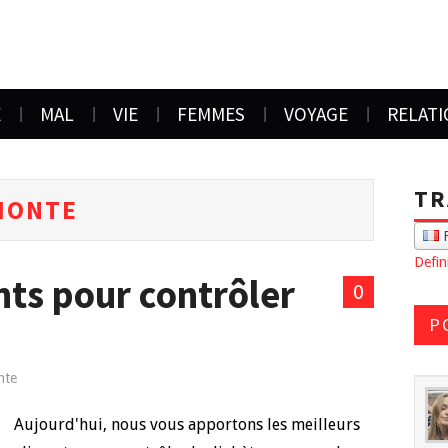
E
MAL
VIE
FEMMES
VOYAGE
RELAT
TR
MONTE
F
Defi
nts pour contrôler
0
P
nte
Aujourd'hui, nous vous apportons les meilleurs