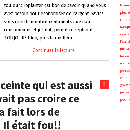
toujours replanter est bon de savoir quand vous
la mue
avez besoin pour économiser de l'argent. Saviez-
plus a
l'une 
vous que de nombreux aliments que nous
lorsqu
consommons et jettent, peut être replanté …
que le
TOUJOURS bien, puis le meilleur…
l'exer
jumea
Continuer la lecture
→
Joe-we
mettre
perspe
esprit
einte qui est aussi
0
gross
jumea
ait pas croire ce
pour l
 fait lors de
l était fou!!