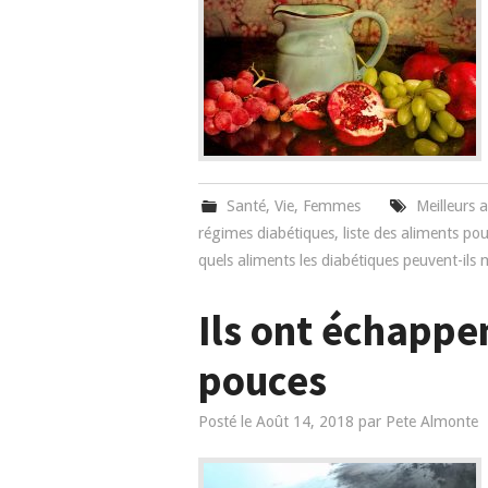
Santé
,
Vie
,
Femmes
Meilleurs 
régimes diabétiques
,
liste des aliments po
quels aliments les diabétiques peuvent-ils
Ils ont échappe
pouces
Posté le
Août 14, 2018
par
Pete Almonte