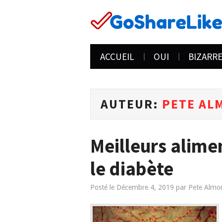
ACCUEIL
OUI
BIZARR
AUTEUR:
PETE AL
Meilleurs alime
le diabète
Posté le
Décembre 4, 2019
par
Pete Almo