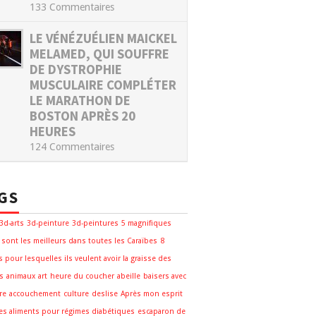
133 Commentaires
LE VÉNÉZUÉLIEN MAICKEL
MELAMED, QUI SOUFFRE
DE DYSTROPHIE
MUSCULAIRE COMPLÉTER
LE MARATHON DE
BOSTON APRÈS 20
HEURES
124 Commentaires
GS
3d-arts
3d-peinture
3d-peintures
5 magnifiques
 sont les meilleurs dans toutes les Caraïbes
8
s pour lesquelles ils veulent avoir la graisse des
s
animaux
art
heure du coucher
abeille
baisers avec
re
accouchement
culture
deslise
Après mon esprit
des aliments pour régimes diabétiques
escaparon de