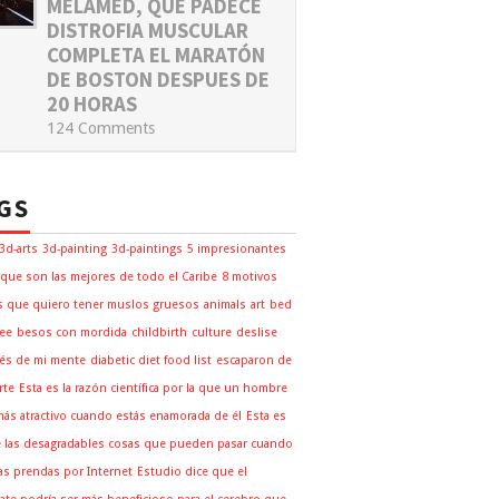
MELAMED, QUE PADECE
DISTROFIA MUSCULAR
COMPLETA EL MARATÓN
DE BOSTON DESPUES DE
20 HORAS
124 Comments
GS
3d-arts
3d-painting
3d-paintings
5 impresionantes
 que son las mejores de todo el Caribe
8 motivos
s que quiero tener muslos gruesos
animals
art
bed
ee
besos con mordida
childbirth
culture
deslise
és de mi mente
diabetic diet food list
escaparon de
rte
Esta es la razón científica por la que un hombre
más atractivo cuando estás enamorada de él
Esta es
 las desagradables cosas que pueden pasar cuando
s prendas por Internet
Estudio dice que el