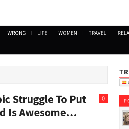
WRONG
LIFE
WOMEN
TRAVEL
REL
TR
E
ic Struggle To Put
0
P
Bed Is Awesome…