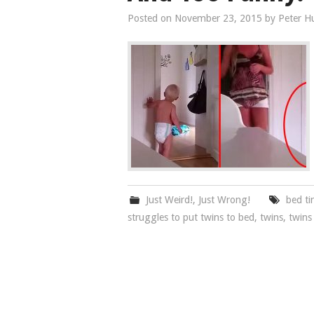
Posted on
November 23, 2015
by
Peter H
Just Weird!
,
Just Wrong!
bed t
struggles to put twins to bed
,
twins
,
twins