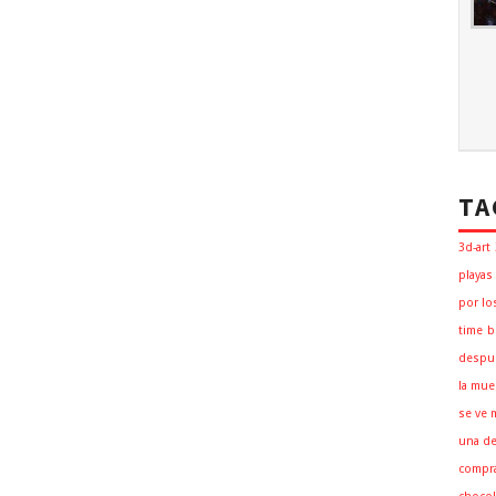
TA
3d-art
playas
por lo
time
b
despu
la mue
se ve 
una de
compra