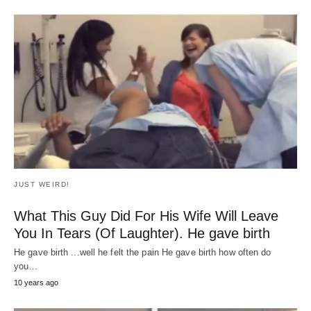
JUST WEIRD!
What This Guy Did For His Wife Will Leave
You In Tears (Of Laughter). He gave birth
He gave birth ...well he felt the pain He gave birth how often do
you…
10 years ago