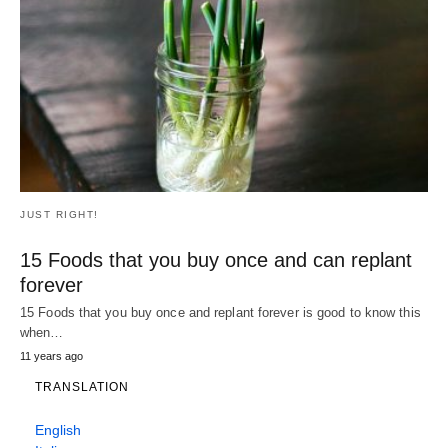
JUST RIGHT!
15 Foods that you buy once and can replant
forever
15 Foods that you buy once and replant forever is good to know this
when…
11 years ago
TRANSLATION
English
Italiano
Español
中文(漢字)
Português
Français
中文(简体)
日本語
Deutsch